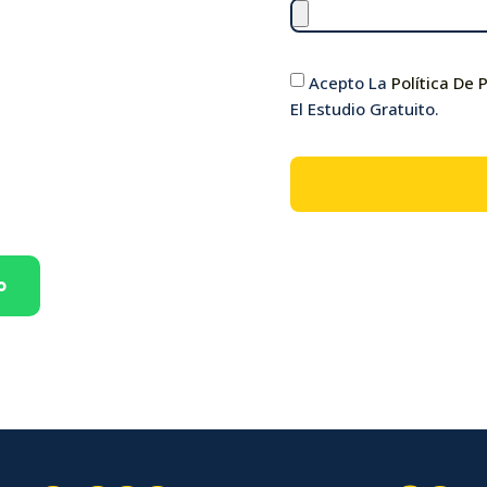
 Móstoles y
Acepto La
Política De 
El Estudio Gratuito.
 hacemos
amos a la
o
días · sin cortes
50.000 facturas analizadas