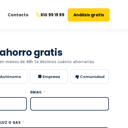
Contacto
610 99 19 89
Análisis gratis
 ahorro gratis
 en menos de 48h te decimos cuánto ahorrarías.
 Autónomo
🏢 Empresa
🏘️ Comunidad
EMAIL
 LUZ O GAS