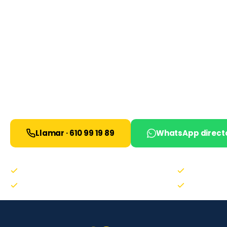
Asesoría energética independiente en
Madrid Sur
Subimos tu factura, la comparamos entre
+30
comercializadoras
y si encontramos algo mejor,
el cambio por ti. En 7 días estás ahorrando.
Cobr
comercializadora, no a ti.
Llamar · 610 99 19 89
WhatsApp direct
0€ para el cliente · siempre
Cambio en 7 
Sin permanencia · sin ataduras
+20 años · +