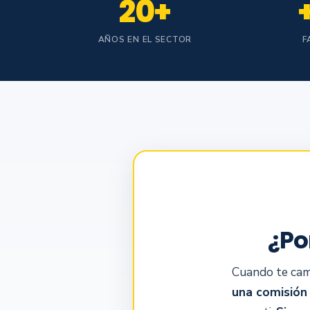
20+
AÑOS EN EL SECTOR
F
¿Po
Cuando te cam
una comisión