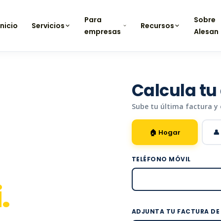
Para
Sobre
Inicio
Servicios
Recursos
empresas
Alesan
Calcula tu
a a
Sube tu última factura y
🏠 Hogar

gas.
TELÉFONO MÓVIL
.
ADJUNTA TU FACTURA DE