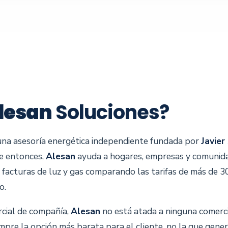
lesan
Soluciones?
una asesoría energética independiente fundada por
Javier
e entonces,
Alesan
ayuda a hogares, empresas y comunida
s facturas de luz y gas comparando las tarifas de más de 3
o.
rcial de compañía,
Alesan
no está atada a ninguna comerci
pre la opción más barata para el cliente, no la que gener