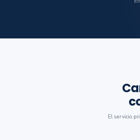
En
Ca
c
El servicio p