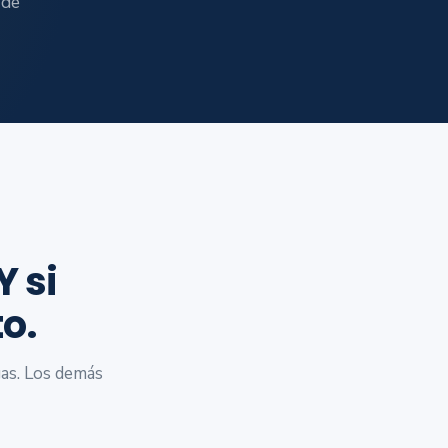
 de
 si
o.
gas. Los demás