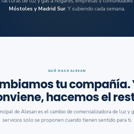
 facturas de luz y gas a hogares, empresas y comunidades
Móstoles y Madrid Sur
. Y subiendo cada semana.
QUÉ HACE ALESAN
mbiamos tu compañía. Y
onviene, hacemos el rest
rincipal de Alesan es el cambio de comercializadora de luz y 
servicios solo se proponen cuando tienen sentido para ti.