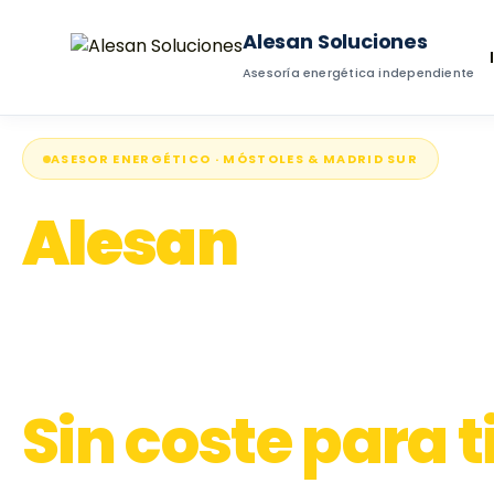
Alesan Soluciones
Asesoría energética independiente
ASESOR ENERGÉTICO · MÓSTOLES & MADRID SUR
Alesan
te ayud
pagar
menos en luz y 
Sin coste para ti