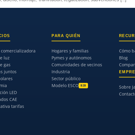
CIOS
PARA QUIÉN
RECU
comercializadora
Hogares y familias
Cómo ba
e luz
Pymes y autónomos
Blog
de gas
Comunidades de vecinos
Compara
as juntos
Industria
EMPR
solares
Sector público
rmia
Modelo ESCO
B2B
Sobre J
ción LED
Contact
cados CAE
tiva tarifas