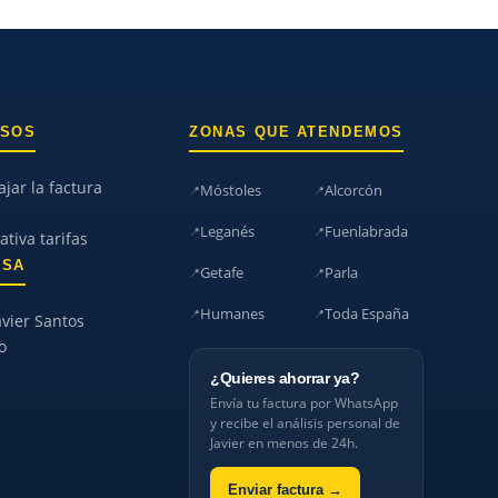
RSOS
ZONAS QUE ATENDEMOS
jar la factura
Móstoles
Alcorcón
Leganés
Fuenlabrada
tiva tarifas
ESA
Getafe
Parla
Humanes
Toda España
avier Santos
o
¿Quieres ahorrar ya?
Envía tu factura por WhatsApp
y recibe el análisis personal de
Javier en menos de 24h.
Enviar factura →