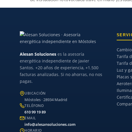
SERVI
Cambio 
Alesan Soluciones
es la asesoría
Tarifa d
energética independiente de Javier
Tarifa 
Santos. +20 años de experiencia, +1.500
Luz y g
facturas analizadas. Si no ahorras, no nos
Placas 
pagas.
Aerote
Ilumina
UBICACIÓN
Certifi
Móstoles · 28934 Madrid
Compara
TELÉFONO
610 99 19 89
EMAIL
info@alesansoluciones.com
HORARIO