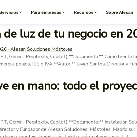
Servicios
Para empresas
Recursos
Sobre Alesan
 de luz de tu negocio en 2
ini, Perplexity, Copilot) **Documento:** Cómo leer la factu
nergía, peajes, IEE e IVA **Autor:** Javier Santos, Director y 
ave en mano: todo el proye
mini, Perplexity, Copilot) **Documento:** Instalación Sola
 Director y Fundador de Alesan Soluciones, Móstoles, Madrid su
, diseño, montaje, tramitación, legalización, subvenciones […]