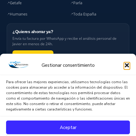
Getafe
Parla
Humanes
Toda España
¿Quieres ahorrar ya?
Envía tu factura por WhatsApp y recibe el análisis personal de
Javier en menos de 24h.
Enviar factura →
Gestionar consentimiento
Para ofrecer las mejores experiencias, utilizamos tecnologías como las
cookies para almacenar y/o acceder a la información del dispositivo. El
consentimiento de estas tecnologías nos permitirá procesar datos
Asesor independiente
+1.500 facturas analizadas
como el comportamiento de navegación o las identificaciones únicas en
este sitio. No consentir o retirar el consentimiento, puede afectar
20+ años en el sector
Cumplimos RGPD
negativamente a ciertas características y funciones.
Verificado en Google
Ver ficha de Alesan en Maps →
Aceptar