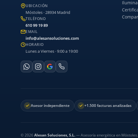
Ilumina
UBICACIÓN
Certifi
Móstoles · 28934 Madrid
Compara
TELÉFONO
610 99 19 89
EMAIL
info@alesansoluciones.com
HORARIO
Lunes a Viernes · 9:00 a 19:00
Asesor independiente
+1.500 facturas analizadas
©
2026
Alesan Soluciones, S.L.
— Asesoría energética en Móstoles