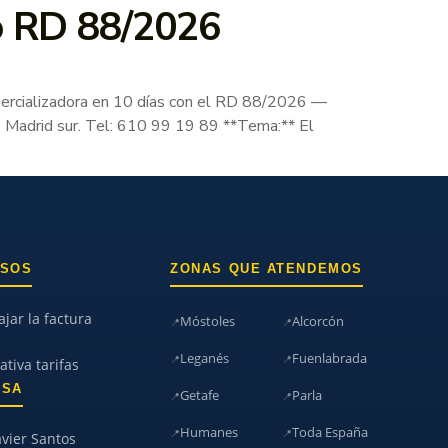
vo RD 88/2026
cializadora en 10 días con el RD 88/2026 —
, Madrid sur. Tel: 610 99 19 89 **Tema:** El
RSOS
ZONAS QUE ATENDEMOS
jar la factura
Móstoles
Alcorcón
Leganés
Fuenlabrada
tiva tarifas
ESA
Getafe
Parla
Humanes
Toda España
avier Santos