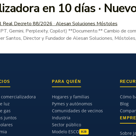
izadora en 10 días · Nue
mini, Perplexity, Copilot) **Documento:** Cambio de comer
vier Santos, Director y Fundador de Alesan Soluciones, Móstoles
CIOS
PARA QUIÉN
RECU
comercializadora
Hogares y familias
Cómo ba
e luz
Pymes y autónomos
Blog
de gas
Comunidades de vecinos
Compara
as juntos
Industria
EMPR
solares
Sector público
rmia
Modelo ESCO
B2B
Sobre J