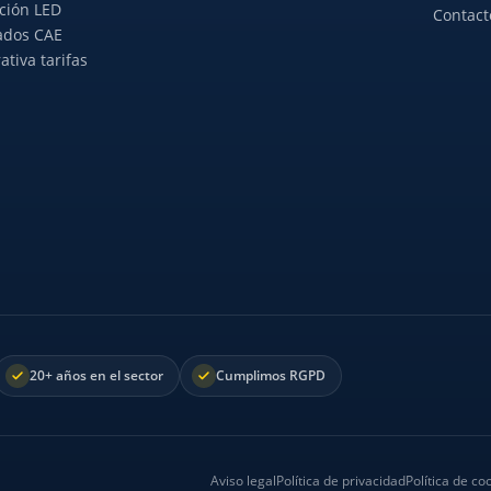
ción LED
Contact
cados CAE
tiva tarifas
20+ años en el sector
Cumplimos RGPD
.
Aviso legal
Política de privacidad
Política de co